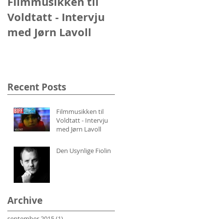
Filmmusikken til
Den Usynlige Fiolin
Voldtatt - Intervju
med Jørn Lavoll
Recent Posts
Filmmusikken til
Voldtatt - Intervju
med Jørn Lavoll
Den Usynlige Fiolin
Archive
september 2015
(1)
1 post