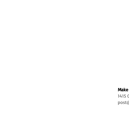
Make 
1415 
post